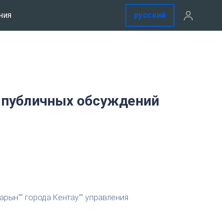
русский
ния
 публичных обсуждений
рын"" города Кентау"" управления