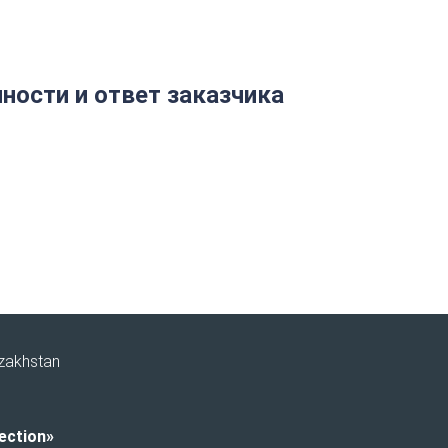
ности и ответ заказчика
azakhstan
ection»