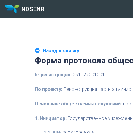
NDSENR
Назад к списку
Форма протокола общес
№ регистрации:
251127001001
По проекту:
Реконструкция части администра
Основание общественных слушаний:
прое
1. Инициатор:
Государственное учреждение
1.1. BIN:
200340005855