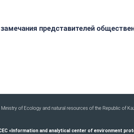
 замечания представителей обществен
Ministry of Ecology and natural resources of the Republic of K
CEC «Information and analytical center of environment prot