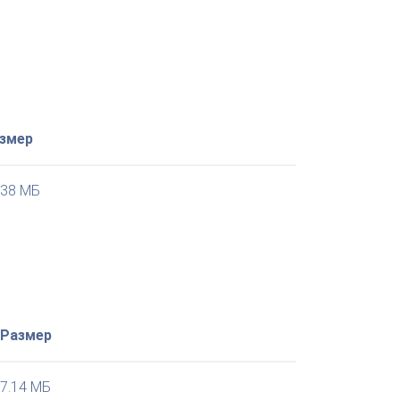
змер
.38 МБ
Размер
7.14 МБ