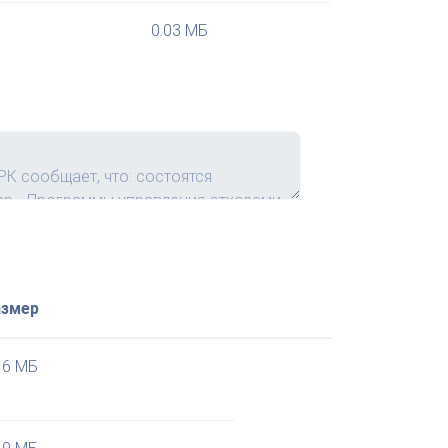
0.03 МБ
азмер
16 МБ