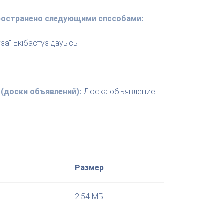
пространено следующими способами:
за" Екібастуз дауысы
(доски объявлений):
Доска объявление
Размер
2.54 МБ