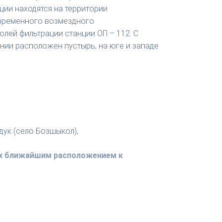
ции находятся на территории
о временного возмездного
полей фильтрации станции ОП – 112. С
нии расположен пустырь, на юге и западе
удук (село Бозшыкол),
 их ближайшим расположением к