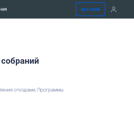
русский
ния
 собраний
ления отходами, Программы