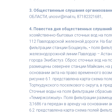
3. Общественные слушания организован
ОБЛАСТИ, unosvr@mail.ru, 87182321681,
4. Повестка дня общественных слушаний
хозяйственно-бытовых сточных вод на пол
112 Павлодарской железной дороги. На бал
фильтрации станции Бощакуль; • поля филь
железнодорожной линии Павлодар – Астана
города Экибастуз. Сброс сточных вод на п
размещены севернее станции Майкаин, на р
основании акта на право временного возм
рисунке 6.1. представлена карта-схема по
Торткудукского поселкового округа, в пре
Сточные воды на поля фильтрации сбрасыва
«Темиржолжылу». Поля фильтрации размеще
3,1686 га передан в аренду на основании 
6.2. представлена карта-схема полей филь