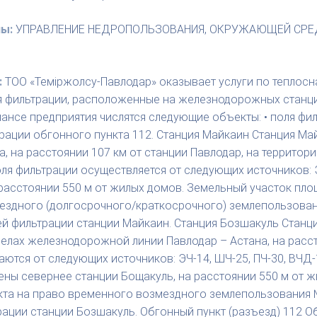
ны:
УПРАВЛЕНИЕ НЕДРОПОЛЬЗОВАНИЯ, ОКРУЖАЮЩЕЙ СРЕ
:
ТОО «Темiржолсу-Павлодар» оказывает услуги по тепло
я фильтрации, расположенные на железнодорожных станци
ансе предприятия числятся следующие объекты: • поля фил
трации обгонного пункта 112. Станция Майкаин Станция М
, на расстоянии 107 км от станции Павлодар, на террито
оля фильтрации осуществляется от следующих источников: 
асстоянии 550 м от жилых домов. Земельный участок площ
ездного (долгосрочного/краткосрочного) землепользования
лей фильтрации станции Майкаин. Станция Бозшакуль Стан
делах железнодорожной линии Павлодар – Астана, на расст
ются от следующих источников: ЭЧ-14, ШЧ-25, ПЧ-30, ВЧД-
ны севернее станции Бощакуль, на расстоянии 550 м от 
акта на право временного возмездного землепользования №
трации станции Бозшакуль. Обгонный пункт (разъезд) 112 