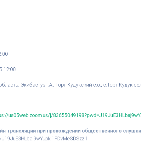
2:00
5 12:00
бласть, Экибастуз Г.А., Торт-Кудукский с.о., с.Торт-Кудук
ps://us05web.zoom.us/j/83655049198?pwd=J19JuE3HLbaj9w
лайн трансляции при прохождении общественного слушан
d=J19JuE3HLbaj9wYJpki1FDvMeSDSzz.1