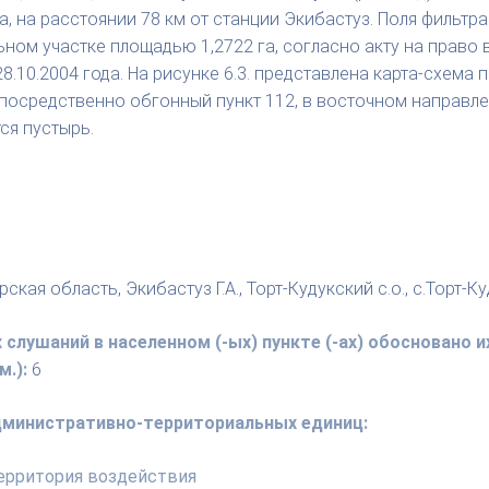
 на расстоянии 78 км от станции Экибастуз. Поля фильтра
ьном участке площадью 1,2722 га, согласно акту на прав
.10.2004 года. На рисунке 6.3. представлена карта-схема 
посредственно обгонный пункт 112, в восточном направле
ся пустырь.
ская область, Экибастуз Г.А., Торт-Кудукский с.о., с.Торт-К
 слушаний в населенном (-ых) пункте (-ах) обосновано
.):
6
административно-территориальных единиц:
ерритория воздействия