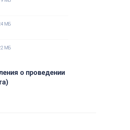
19 МБ
24 МБ
22 МБ
ения о проведении
та)