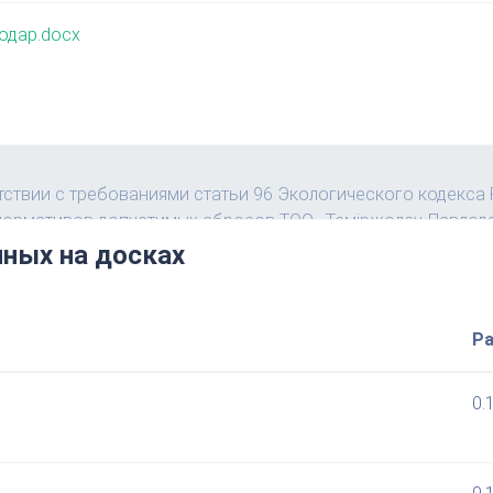
одар.docx
ных на досках
Р
0.