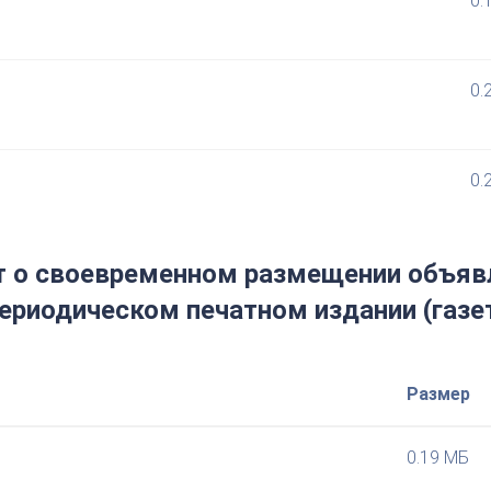
0.
0.
0.
о своевременном размещении объявл
ериодическом печатном издании (газе
Размер
0.19 МБ