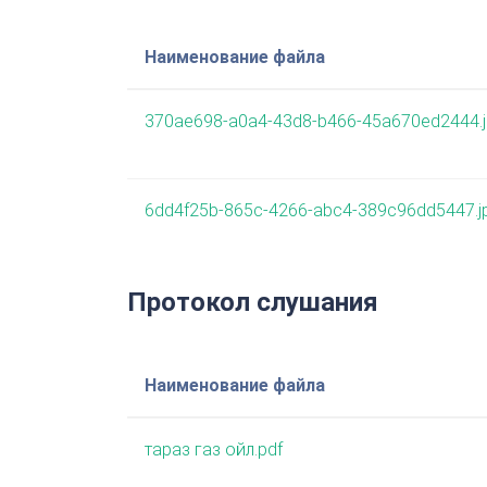
Наименование файла
370ae698-a0a4-43d8-b466-45a670ed2444.
6dd4f25b-865c-4266-abc4-389c96dd5447.j
Протокол слушания
Наименование файла
тараз газ ойл.pdf