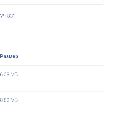
УЧ.831
Размер
6.08 МБ
8.82 МБ