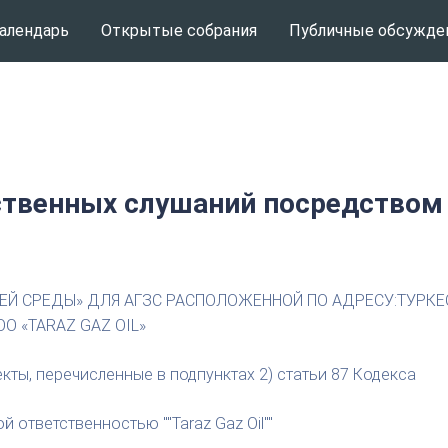
алендарь
Открытые собрания
Публичные обсужде
твенных слушаний посредством
Й СРЕДЫ» ДЛЯ АГЗС РАСПОЛОЖЕННОЙ ПО АДРЕСУ:ТУРКЕ
ОО «TARAZ GAZ OIL»
кты, перечисленные в подпунктах 2) статьи 87 Кодекса
 ответственностью ""Taraz Gaz Oil""