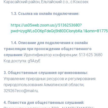
Карасайский район, Ельтайский с.о., с.Кокозек
1.3. Ссылка на онлайн подключение:
https://us05web.zoom.us/j/5136253680?
pwd=izygWLoDO6pFdeGrj5h80DClonybKa.1&omn=8177
1.4. Описание для подключения к онлайн
трансляции при прохождении общественного
слушания:
Идентификатор конференции: 513 625 3680
Код доступа: g9AzyE
3. Общественные слушания организованны:
Управление природных ресурсов и регулирования
природопользования Алматинской области,
329267eco@mail.ru,
4. Повестка дня общественных слушаний: