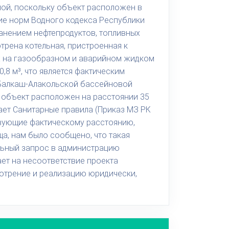
мой, поскольку объект расположен в
вие норм Водного кодекса Республики
анением нефтепродуктов, топливных
трена котельная, пристроенная к
их на газообразном и аварийном жидком
,8 м³, что является фактическим
Балкаш-Алакольской бассейновой
, объект расположен на расстоянии 35
ает Санитарные правила (Приказ МЗ РК
твующие фактическому расстоянию,
а, нам было сообщено, что такая
альный запрос в администрацию
ет на несоответствие проекта
отрение и реализацию юридически,