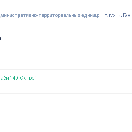
административно-территориальных единиц:
г. Алматы, Бо
а
аби 140_Ок+.pdf