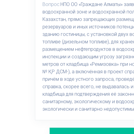
Вопрос:
НПО ОО «Граждане Алматы» заяв
водоохранной зоне и водоохранной пол
Казахстан, прямо запрещающих размеще
резервуаров и иных источников потенци
зданию гостиницы, с установкой двух в
топливе (дизельном топливе), для хран
размещением нефтепродуктов в водоох
инспекции и создающим угрозу загрязн
метров от кладбища «Ремизовка» при н
№ ҚР ДСМ-), а включённая в проект сп
причём в ходе устного запроса, провед
справка, скорее всего, не выдавалась 
кладбища для подтверждения её законн
санитарному, экологическому и водоох
экологически и санитарно недопустимы