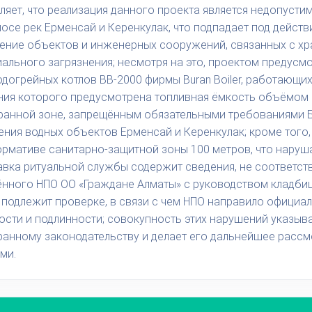
ляет, что реализация данного проекта является недопусти
осе рек Ерменсай и Керенкулак, что подпадает под дейст
ние объектов и инженерных сооружений, связанных с хр
ального загрязнения; несмотря на это, проектом предусмо
одогрейных котлов ВВ-2000 фирмы Buran Boiler, работающ
ения которого предусмотрена топливная ёмкость объёмом 0
ранной зоне, запрещённым обязательными требованиями 
ения водных объектов Ерменсай и Керенкулак; кроме того
ормативе санитарно-защитной зоны 100 метров, что наруш
равка ритуальной службы содержит сведения, не соответс
ённого НПО ОО «Граждане Алматы» с руководством кладбищ
и подлежит проверке, в связи с чем НПО направило офици
ости и подлинности; совокупность этих нарушений указыва
ранному законодательству и делает его дальнейшее рассм
ми.