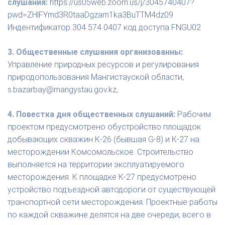
слушания:
https://us05web.zoom.us/j/3045740407?
pwd=ZHlFYmd3R0taaDgzam1ka3BuTTM4dz09
Индентификатор 304 574 0407 код доступа FNGU02
3. Общественные слушания организованны:
Управление природных ресурсов и регулирования
природопользования Мангистауской области,
s.bazarbay@mangystau.gov.kz,
4. Повестка дня общественных слушаний:
Рабочим
проектом предусмотрено обустройство площадок
добывающих скважин К-26 (бывшая G-8) и К-27 на
месторождении Комсомольское. Строительство
выполняется на территории эксплуатируемого
месторождения. К площадке К-27 предусмотрено
устройство подъездной автодороги от существующей
транспортной сети месторождения. Проектные работы
по каждой скважине делятся на две очереди, всего в